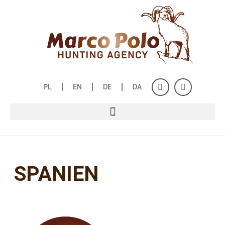
PL
EN
DE
DA
SPANIEN