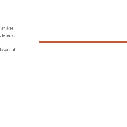
af året.
teter at
lskere af